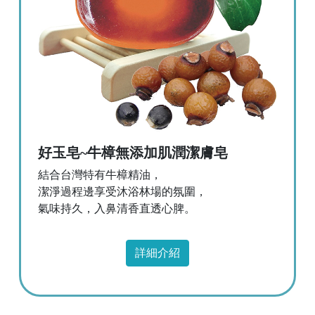
好玉皂~牛樟無添加肌潤潔膚皂
結合台灣特有牛樟精油，
潔淨過程邊享受沐浴林場的氛圍，
氣味持久，入鼻清香直透心脾。
詳細介紹